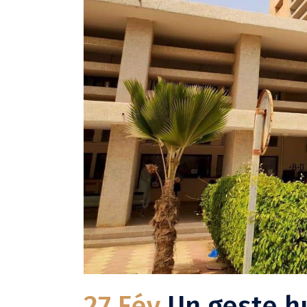
27 Fév
Un geste h