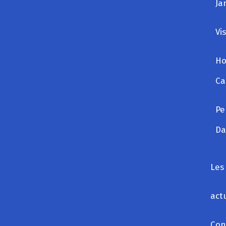
J
Vi
Ho
Ca
Pe
Da
Les
act
Con