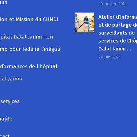
amm
19 janvier, 2021
Atelier d’inform
sion et Mission du CHNDJ
et de partage d
surveillants de
pital Dalal Jamm : Un
services de l’hô
Dalal Jamm …
mp pour réduire l’inégali
24 juin, 2021
rformances de l’hôpital
lal Jamm
 services
ualite
tact