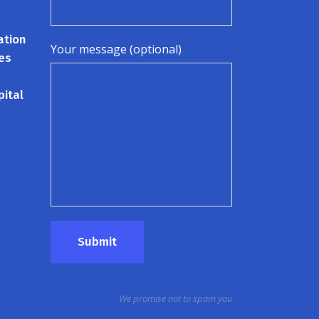
ation
Your message (optional)
es
pital
We promise not to spam you