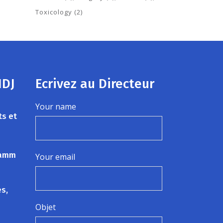
Toxicology
(2)
HDJ
Ecrivez au Directeur
Your name
ts et
 Jamm
Your email
es,
Objet