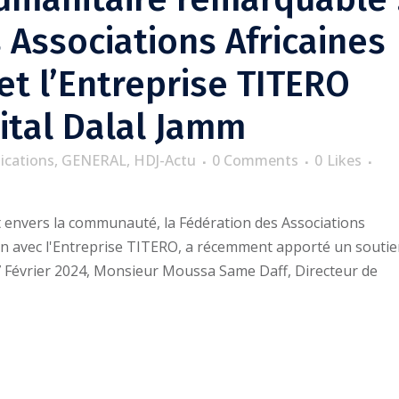
 Associations Africaines
et l’Entreprise TITERO
ital Dalal Jamm
ications
,
GENERAL
,
HDJ-Actu
0 Comments
0
Likes
 envers la communauté, la Fédération des Associations
tion avec l'Entreprise TITERO, a récemment apporté un souti
27 Février 2024, Monsieur Moussa Same Daff, Directeur de