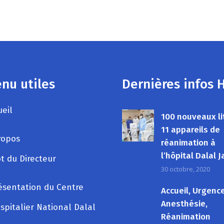
nu utiles
Dernières infos 
ueil
100 nouveaux li
11 appareils de
ropos
réanimation à
l’hôpital Dalal
t du Directeur
30 octobre, 2020
ésentation du Centre
Accueil, Urgenc
Anesthésie,
spitalier National Dalal
Réanimation