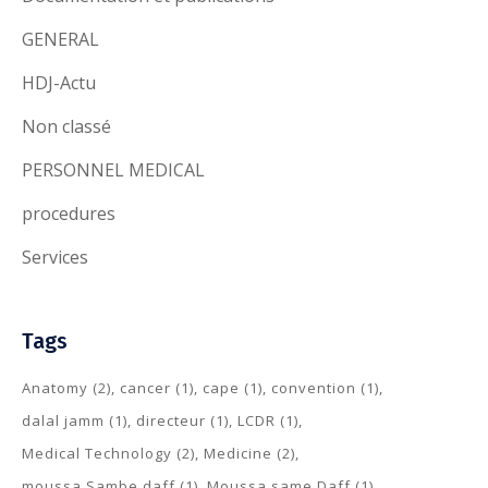
GENERAL
HDJ-Actu
Non classé
PERSONNEL MEDICAL
procedures
Services
Tags
Anatomy
(2)
cancer
(1)
cape
(1)
convention
(1)
dalal jamm
(1)
directeur
(1)
LCDR
(1)
Medical Technology
(2)
Medicine
(2)
moussa Sambe daff
(1)
Moussa same Daff
(1)