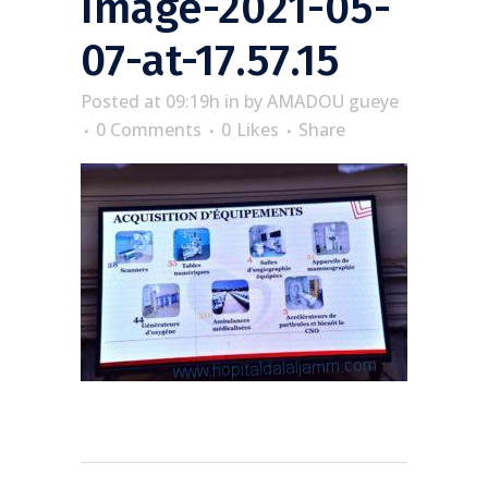
Image-2021-05-
07-at-17.57.15
Posted at 09:19h
in
by
AMADOU gueye
0 Comments
0
Likes
Share